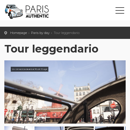
Homepage
Paris by day
Tour leggendario
Tour leggendario
2cv con autista davanti al Moulin Rouge