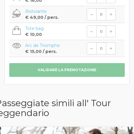
€ 16,00
Ristorante
€ 49,00
/ pers.
Tote bag
€ 10,00
Arc de Triomphe
€ 15,00
/ pers.
asseggiate simili all' Tour
leggendario