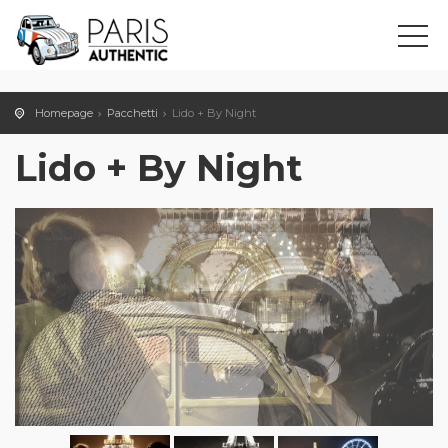
Homepage
Pacchetti
Lido + By Night
Lido + By Night