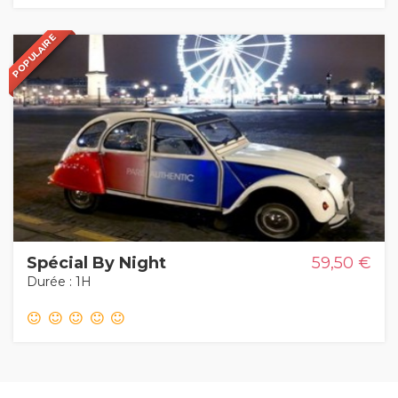
POPULAIRE
POPULAR
Spécial By Night
59,50 €
Durée : 1H